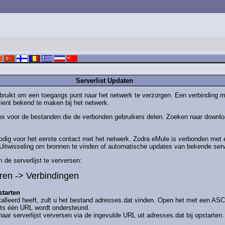
Serverlist Updaten
uikt om een toegangs punt naar het netwerk te verzorgen. Een verbinding m
lient bekend te maken bij het netwerk.
index voor de bestanden die de verbonden gebruikers delen. Zoeken naar downl
 nodig voor het eerste contact met het netwerk. Zodra eMule is verbonden met 
n Uitwisseling om bronnen te vinden of automatische updates van bekende serv
 de serverlijst te verversen:
uren -> Verbindingen
starten
alleerd heeft, zult u het bestand adresses.dat vinden. Open het met een ASCI
hts één URL wordt ondersteund.
ar serverlijst verversen via de ingevulde URL uit adresses.dat bij opstarten.