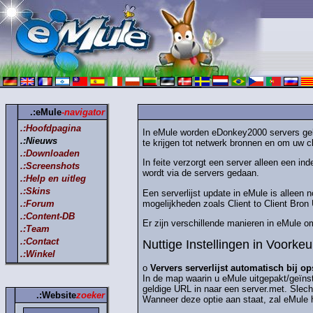
.:eMule
-navigator
.:Hoofdpagina
In eMule worden eDonkey2000 servers gebr
.:Nieuws
te krijgen tot netwerk bronnen en om uw c
.:Downloaden
In feite verzorgt een server alleen een 
.:Screenshots
wordt via de servers gedaan.
.:Help en uitleg
.:Skins
Een serverlijst update in eMule is alleen
mogelijkheden zoals Client to Client Bro
.:Forum
.:Content-DB
Er zijn verschillende manieren in eMule om
.:Team
.:Contact
Nuttige Instellingen in Voorke
.:Winkel
o
Ververs serverlijst automatisch bij op
In de map waarin u eMule uitgepakt/geïnst
geldige URL in naar een server.met. Slec
.:Website
zoeker
Wanneer deze optie aan staat, zal eMule ha