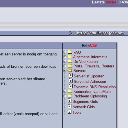
Laatste
versie
: 0.49b
Help
NAV
FAQ
et een server is nodig om toegang
Algemene Informatie
De Voorkeuren
Ports, Firewalls, Routers
oads of bronnen voor een download
Servers
Serverlist Updaten
een server biedt het slimme
Serverlist Adressen
ers.
Dynamic DNS Resolution
Kenmerken van eMule
Probleem Oplossing
Beginners Gids
Netwerk Gids
Tools
I editor (zoals notepad) en vul een