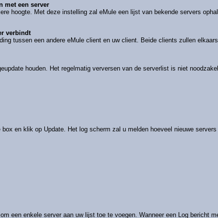
en met een server
ere hoogte. Met deze instelling zal eMule een lijst van bekende servers oph
er verbindt
ding tussen een andere eMule client en uw client. Beide clients zullen elkaar
geupdate houden. Het regelmatig verversen van de serverlist is niet noodzakel
e box en klik op Update. Het log scherm zal u melden hoeveel nieuwe servers
 om een enkele server aan uw lijst toe te voegen. Wanneer een Log bericht me